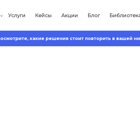
Услуги
Кейсы
Акции
Блог
Библиотек
 посмотрите, какие решения стоит повторить в вашей н
Сохранить статью:
тения:
17 минут
ижения в 2026 го
 решений