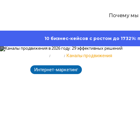
Почему мы
10 бизнес-кейсов с ростом до 1732%:
Главная
Блог
Каналы продвижения
Интернет-маркетинг
59784
Время ч
Каналы продв
эффективных