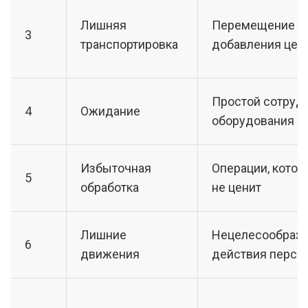
Лишняя
Перемещение б
3
транспортировка
добавления цен
Простой сотруд
4
Ожидание
оборудования
Избыточная
Операции, котор
5
обработка
не ценит
Лишние
Нецелесообраз
6
движения
действия персо