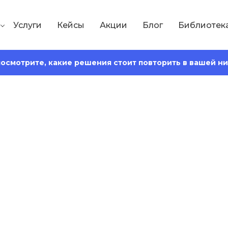
Услуги
Кейсы
Акции
Блог
Библиотек
 посмотрите, какие решения стоит повторить в вашей н
Сохранить статью:
18
Время чтения:
16 минут
рсия сайта: виды,
ибки