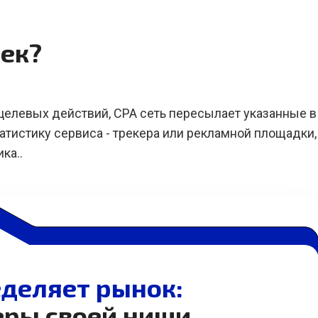
бек?
целевых действий, CPA сеть пересылает указанные в
атистику сервиса - трекера или рекламной площадки,
ка..
деляет рынок:
еры своей ниши