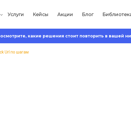
Услуги
Кейсы
Акции
Блог
Библиотек
 посмотрите, какие решения стоит повторить в вашей н
k Url по шагам
Сохранить статью:
тения:
5 минут
спользование Pos