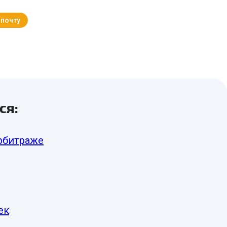
 почту
Вернуться к Блогу
ся:
арбитраже
ек