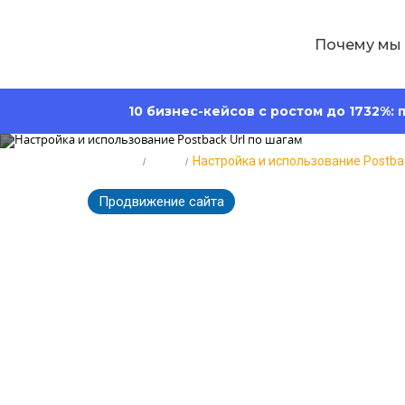
Почему мы
10 бизнес-кейсов с ростом до 1732%:
Главная
Блог
Настройка и использование Postbac
Продвижение сайта
24682
Время ч
Настройка и и
шагам