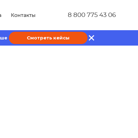
8 800 775 43 06
а
Контакты
Смотреть кейсы
ише
tback Url по