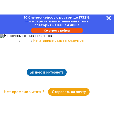
10 бизнес-кейсов с ростом до 1732%:
посмотрите, какие решения стоит
повторить в вашей нише
Смотреть кейсы
Главная
Блог
Негативные отзывы клиентов
Негативные отзывы клиентов:
от минуса к плюсу
Бизнес в интернете
21.01.2026
3904
Время чтения:
15 минут
Нет времени читать?
Отправить на почту
Вернуться к Блогу