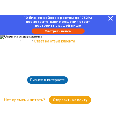
10 бизнес-кейсов с ростом до 1732%:
посмотрите, какие решения стоит
повторить в вашей нише
Смотреть кейсы
Главная
Блог
Ответ на отзыв клиента
Ответ на отзыв клиента: каким
должен быть, как правильно
реагировать
Бизнес в интернете
26.06.2026
2653
Время чтения:
20 минут
Нет времени читать?
Отправить на почту
Вернуться к Блогу