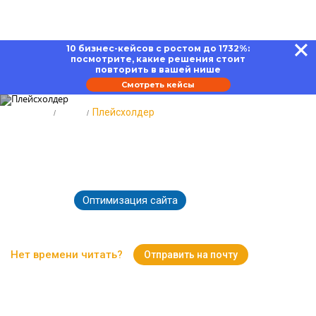
10 бизнес-кейсов с ростом до 1732%:
посмотрите, какие решения стоит
повторить в вашей нише
Смотреть кейсы
Главная
Блог
Плейсхолдер
Плейсхолдер – текстовая
подсказка на сайте
Оптимизация сайта
05.06.2026
2501
Время чтения:
17 минут
Нет времени читать?
Отправить на почту
Вернуться к Блогу