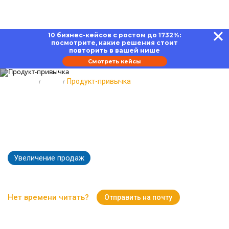
10 бизнес-кейсов с ростом до 1732%:
посмотрите, какие решения стоит
повторить в вашей нише
Смотреть кейсы
Главная
Блог
Продукт-привычка
Продукт-привычка: как
добиться устойчивого внимания
потребителей
Увеличение продаж
6746
Время чтения:
13 минут
Нет времени читать?
Отправить на почту
Вернуться к Блогу