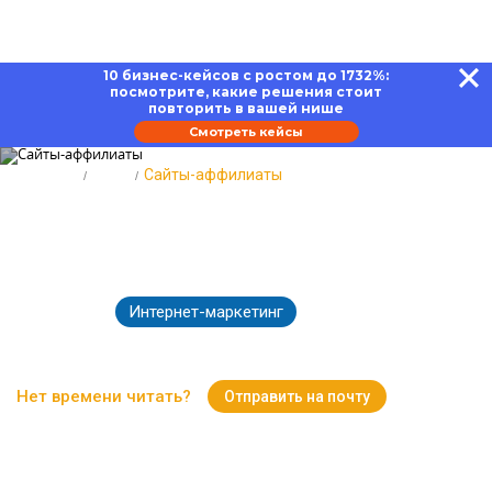
10 бизнес-кейсов с ростом до 1732%:
посмотрите, какие решения стоит
повторить в вашей нише
Смотреть кейсы
Главная
Блог
Сайты-аффилиаты
Сайты-аффилиаты – что это и
зачем нужны
Интернет-маркетинг
12.03.2025
2593
Время чтения:
13 минут
Нет времени читать?
Отправить на почту
Вернуться к Блогу