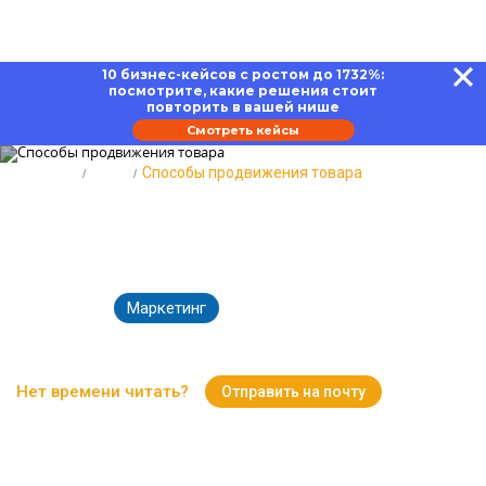
10 бизнес-кейсов с ростом до 1732%:
посмотрите, какие решения стоит
повторить в вашей нише
Смотреть кейсы
Главная
Блог
Способы продвижения товара
Способы продвижения товара:
как достучаться до покупателя
Маркетинг
23.10.2025
8051
Время чтения:
18 минут
Нет времени читать?
Отправить на почту
Вернуться к Блогу