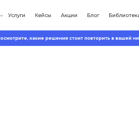
Услуги
Кейсы
Акции
Блог
Библиотек
 посмотрите, какие решения стоит повторить в вашей н
Сохранить статью:
ения:
16 минут
ент: виды и инстр