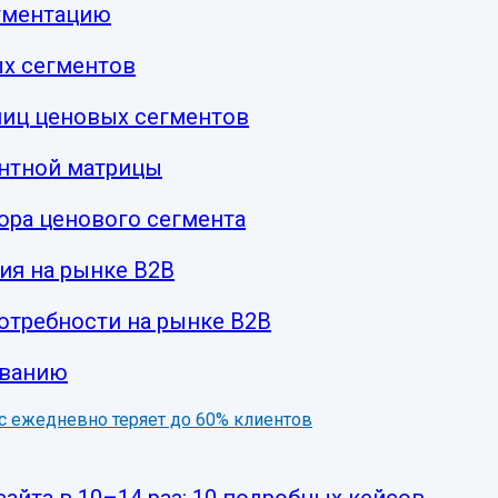
егментацию
х сегментов
ниц ценовых сегментов
нтной матрицы
ора ценового сегмента
ия на рынке B2B
требности на рынке B2B
ованию
нес ежедневно теряет до 60% клиентов