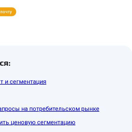
 почту
Вернуться к Блогу
ся:
т и сегментация
апросы на потребительском рынке
дить ценовую сегментацию