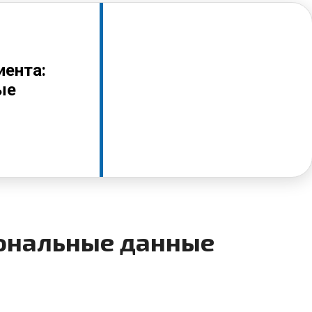
иента:
ые
ональные данные