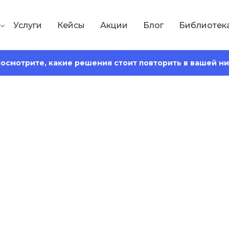
Услуги
Кейсы
Акции
Блог
Библиотек
 посмотрите, какие решения стоит повторить в вашей н
Сохранить статью:
Время чтения:
15 минут
нальных данных 
сть и штрафы