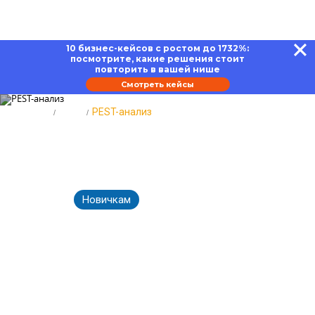
10 бизнес-кейсов с ростом до 1732%:
посмотрите, какие решения стоит
повторить в вашей нише
Смотреть кейсы
Главная
Блог
PEST-анализ
PEST-анализ: виды и этапы
проведения
Новичкам
13.07.2026
2436
Время чтения:
18 минут
Вернуться к Блогу