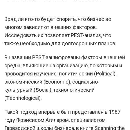
Вряд ли кто-то будет спорить, что бизнес во
многом зависит от внешних факторов.
Исследовать их позволяет PEST-анализ, что
также необходимо для долгосрочных планов.
В названии PEST зашифрованы факторы внешней
среды, влияющие на организацию, по которым и
проводится изучение: политический (
P
olitical),
экономический (
E
conomic), социально-
культурный (
S
ocial), технологический
(
T
echnological).
Такой подход впервые был представлен в 1967
году Фрэнсисом Агиларом, специалистом
Гарвардской школы бизнеса, в книге Scanning the