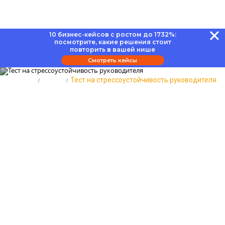
10 бизнес-кейсов с ростом до 1732%:
Вернуться к Тестам
посмотрите, какие решения стоит
Для руководителей
07.05.2024
повторить в вашей нише
Смотреть кейсы
2720
Время чтения:
10 минут
Главная
Тесты
Тест на стрессоустойчивость руководителя
Тест на стрессоустойчивость
руководителя: узнайте, грозит
ли вам нервный срыв
Оставить комментарий