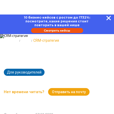
10 бизнес-кейсов с ростом до 1732%:
посмотрите, какие решения стоит
повторить в вашей нише
Смотреть кейсы
Главная
Блог
CRM-стратегия
CRM-стратегия: пошаговая
разработка
Для руководителей
9941
Время чтения:
12 минут
Нет времени читать?
Отправить на почту
Вернуться к Блогу