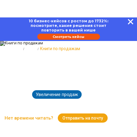
10 бизнес-кейсов с ростом до 1732%:
посмотрите, какие решения стоит
повторить в вашей нише
Смотреть кейсы
Главная
Блог
Книги по продажам
Книги по продажам:
переговоры, маркетинг, техники
и психология
Увеличение продаж
22.04.2022
7904
Время чтения:
9 минут
Нет времени читать?
Отправить на почту
Вернуться к Блогу