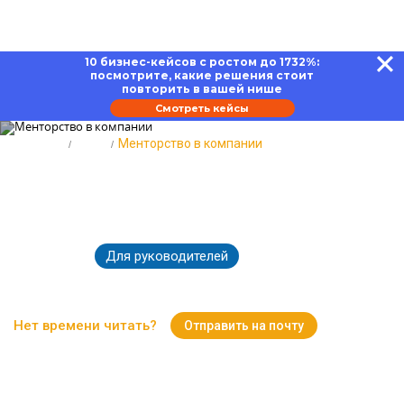
10 бизнес-кейсов с ростом до 1732%:
посмотрите, какие решения стоит
повторить в вашей нише
Смотреть кейсы
Главная
Блог
Менторство в компании
Менторство в компании: плюсы
и минусы для всех сторон
Для руководителей
13.02.2023
11932
Время чтения:
15 минут
Нет времени читать?
Отправить на почту
Вернуться к Блогу