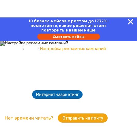
10 бизнес-кейсов с ростом до 1732%:
посмотрите, какие решения стоит
повторить в вашей нише
Смотреть кейсы
Главная
Блог
Настройка рекламных кампаний
Настройка рекламных кампаний
– Яндекс Директ, ВКонтакте и
Telegram Ads
Интернет-маркетинг
30.10.2025
3599
Время чтения:
17 минут
Нет времени читать?
Отправить на почту
Вернуться к Блогу