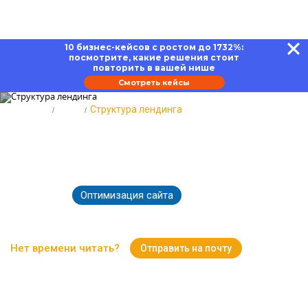
10 бизнес-кейсов с ростом до 1732%:
посмотрите, какие решения стоит
повторить в вашей нише
Смотреть кейсы
Главная
Блог
Структура лендинга
Структура лендинга: как извлечь
максимальную выгоду
Оптимизация сайта
10.02.2026
3559
Время чтения:
19 минут
Нет времени читать?
Отправить на почту
Вернуться к Блогу