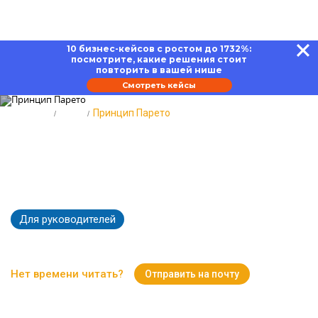
10 бизнес-кейсов с ростом до 1732%:
посмотрите, какие решения стоит
повторить в вашей нише
Смотреть кейсы
Главная
Блог
Принцип Парето
Принцип Парето: где
применяется и как правильно
использовать
Для руководителей
9466
Время чтения:
8 минут
Нет времени читать?
Отправить на почту
Вернуться к Блогу