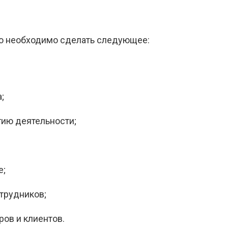
го необходимо сделать следующее:
;
гию деятельности;
е;
трудников;
ров и клиентов.