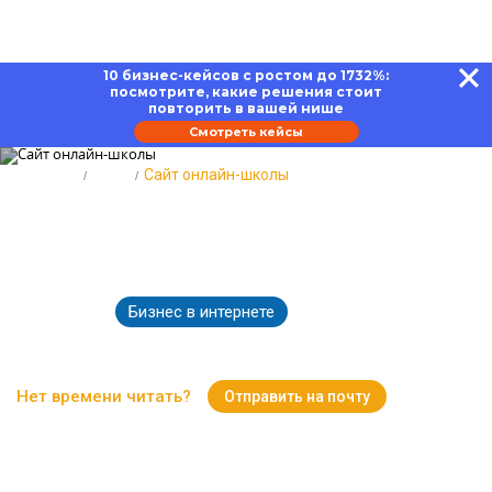
10 бизнес-кейсов с ростом до 1732%:
посмотрите, какие решения стоит
повторить в вашей нише
Смотреть кейсы
Главная
Блог
Сайт онлайн-школы
Сайт онлайн-школы: требования
и этапы создания
Бизнес в интернете
06.03.2023
8145
Время чтения:
15 минут
Нет времени читать?
Отправить на почту
Вернуться к Блогу