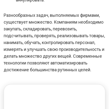
Разнообразных задач, выполняемых фирмами,
существует множество. Компаниям необходимо
закупать, складировать, перевозить,
подсчитывать, проверять, реализовывать товары,
нанимать, обучать, контролировать персонал,
измерять и улучшать свою производительность и
делать множество других вещей. Современные
технологии позволяют автоматизировать
достижение большинства рутинных целей.