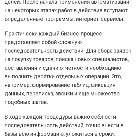
целей. После начала применения автоматизации
на некоторых этапах работ в действие вступают
определенные программы, интернет-сервисы.
Практически каждый бизнес-процесс
представляет собой сложную
последовательность действий. Для сбора заявок
на покупку товаров, поиска новых специалистов,
составления и сдачи отчетности необходимо
выполнить десятки отдельных операций. Это,
например, формирование таблиц, фиксация
данных, переписка, звонки и еще множество
подобных шагов.
В ходе каждой процедуры важно соблюсти
последовательность действий, точно внести в
базы всю информацию, уложиться в сроки.