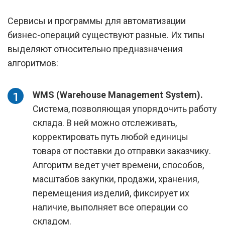
Сервисы и программы для автоматизации
бизнес-операций существуют разные. Их типы
выделяют относительно предназначения
алгоритмов:
WMS (Warehouse Management System).
Система, позволяющая упорядочить работу
склада. В ней можно отслеживать,
корректировать путь любой единицы
товара от поставки до отправки заказчику.
Алгоритм ведет учет времени, способов,
масштабов закупки, продажи, хранения,
перемещения изделий, фиксирует их
наличие, выполняет все операции со
складом.