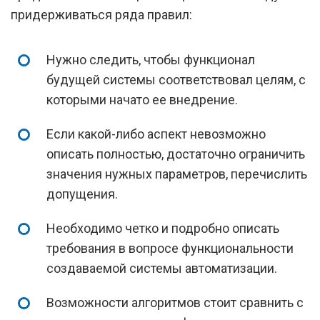
придерживаться ряда правил:
Нужно следить, чтобы функционал
будущей системы соответствовал целям, с
которыми начато ее внедрение.
Если какой-либо аспект невозможно
описать полностью, достаточно ограничить
значения нужных параметров, перечислить
допущения.
Необходимо четко и подробно описать
требования в вопросе функциональности
создаваемой системы автоматизации.
Возможности алгоритмов стоит сравнить с