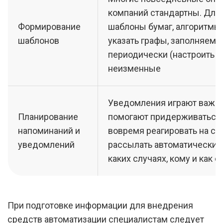
компаний стандартны. Для
Формирование
шаблоны бумаг, алгоритмы 
шаблонов
указать графы, заполняемы
периодически (настроить а
неизменные
Уведомления играют важну
Планирование
помогают придерживаться 
напоминаний и
вовремя реагировать на со
уведомлений
рассылать автоматически. 
каких случаях, кому и как 
При подготовке информации для внедрения
средств автоматизации специалистам следует