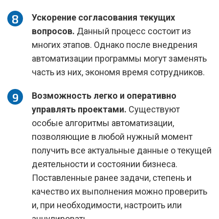
Ускорение согласования текущих
вопросов.
Данный процесс состоит из
многих этапов. Однако после внедрения
автоматизации программы могут заменять
часть из них, экономя время сотрудников.
Возможность легко и оперативно
управлять проектами.
Существуют
особые алгоритмы автоматизации,
позволяющие в любой нужный момент
получить все актуальные данные о текущей
деятельности и состоянии бизнеса.
Поставленные ранее задачи, степень и
качество их выполнения можно проверить
и, при необходимости, настроить или
аннулировать.