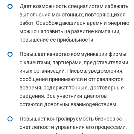
Дает возможность специалистам избежать
выполнения монотонных, повторяющихся
работ. Освобождающиеся время и энергию
можно направить на развитие компании,
повышение ее прибыльности.
Повышает качество коммуникации фирмы
с клиентами, партнерами, представителями
иных организаций. Письма, уведомления,
сообщения принимаются и отправляются
вовремя, содержат точные, достоверные
сведения. Все участники диалогов
остаются довольны взаимодействием.
Повышает контролируемость бизнеса за
счет легкости управления его процессами,