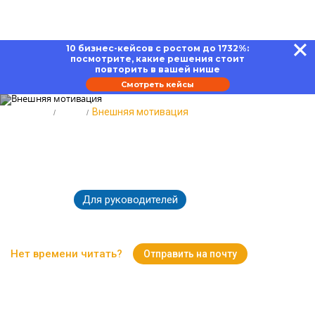
10 бизнес-кейсов с ростом до 1732%:
посмотрите, какие решения стоит
повторить в вашей нише
Смотреть кейсы
Главная
Блог
Внешняя мотивация
Внешняя мотивация и методы
стимулирования
Для руководителей
12.02.2024
8097
Время чтения:
18 минут
Нет времени читать?
Отправить на почту
Вернуться к Блогу