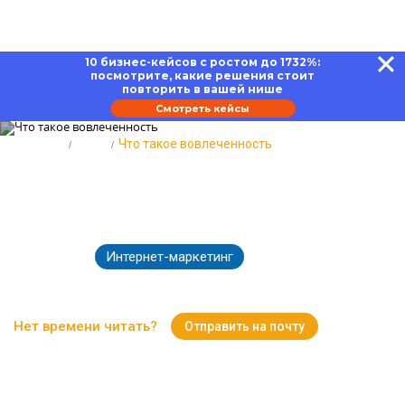
10 бизнес-кейсов с ростом до 1732%:
посмотрите, какие решения стоит
повторить в вашей нише
Смотреть кейсы
Главная
Блог
Что такое вовлеченность
Что такое вовлеченность: как
узнать и что делать дальше
Интернет-маркетинг
04.02.2025
4022
Время чтения:
13 минут
Нет времени читать?
Отправить на почту
Вернуться к Блогу