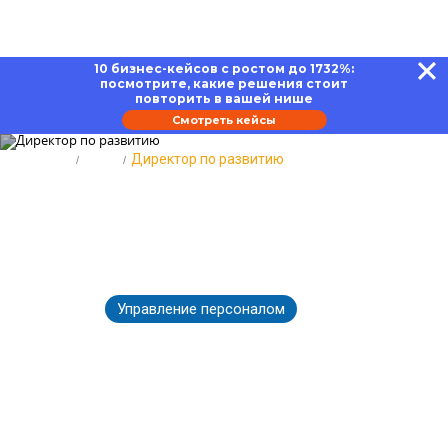
10 бизнес-кейсов с ростом до 1732%:
посмотрите, какие решения стоит
повторить в вашей нише
Смотреть кейсы
Главная
Блог
Директор по развитию
Директор по развитию:
обязанности, функции и
карьерные перспективы
Управление персоналом
29.06.2026
2529
Время чтения:
17 минут
Вернуться к Блогу