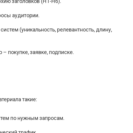
хию заголовков (H1-H6).
росы аудитории.
истем (уникальность, релевантность, длину,
– покупке, заявке, подписке.
териала такие:
стем по нужным запросам.
ческий трафик.