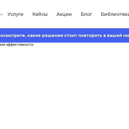
Услуги
Кейсы
Акции
Блог
Библиотек
 посмотрите, какие решения стоит повторить в вашей н
Сохранить статью:
Время чтения:
17 минут
ровать текст для
я и повышения э