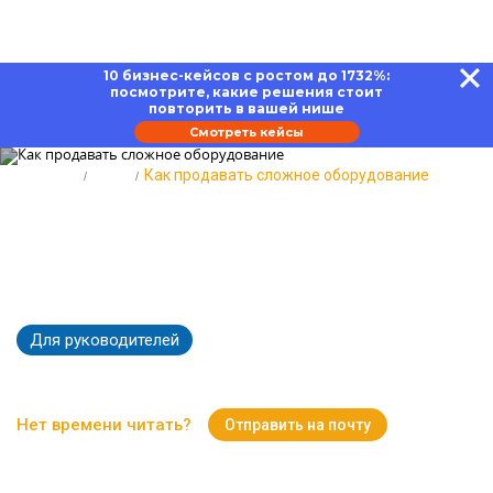
10 бизнес-кейсов с ростом до 1732%:
посмотрите, какие решения стоит
повторить в вашей нише
Смотреть кейсы
Главная
Блог
Как продавать сложное оборудование
Как продавать сложное
оборудование: 10 интересных
примеров, тенденции 2026
Для руководителей
87921
Время чтения:
18 минут
Нет времени читать?
Отправить на почту
Вернуться к Блогу