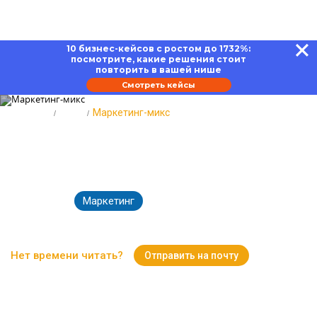
10 бизнес-кейсов с ростом до 1732%:
посмотрите, какие решения стоит
повторить в вашей нише
Смотреть кейсы
Главная
Блог
Маркетинг-микс
Маркетинг-микс: компоненты
успешных продаж
Маркетинг
10.01.2023
19150
Время чтения:
12 минут
Нет времени читать?
Отправить на почту
Вернуться к Блогу