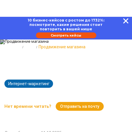
10 бизнес-кейсов с ростом до 1732%:
посмотрите, какие решения стоит
повторить в вашей нише
Смотреть кейсы
Главная
Блог
Продвижение магазина
Продвижение магазина:
правила, методы, ошибки
Интернет-маркетинг
5885
Время чтения:
16 минут
Нет времени читать?
Отправить на почту
Вернуться к Блогу