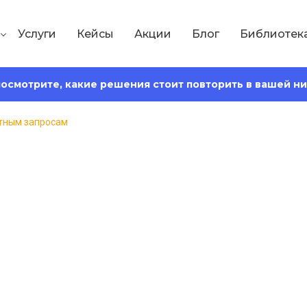
Услуги
Кейсы
Акции
Блог
Библиотек
 посмотрите, какие решения стоит повторить в вашей н
отным запросам
Сохранить статью:
тения:
13 минут
сайта по низкоч
 преимуществ