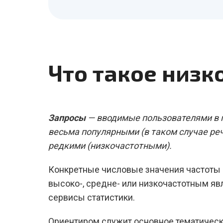
Что такое низк
Запросы
— вводимые пользователями в п
весьма популярными (в таком случае речь
редкими (низкочастотными).
Конкретные числовые значения частоты 
высоко-, средне- или низкочастотным яв
сервисы статистики.
Ориентиром служит основное тематическ