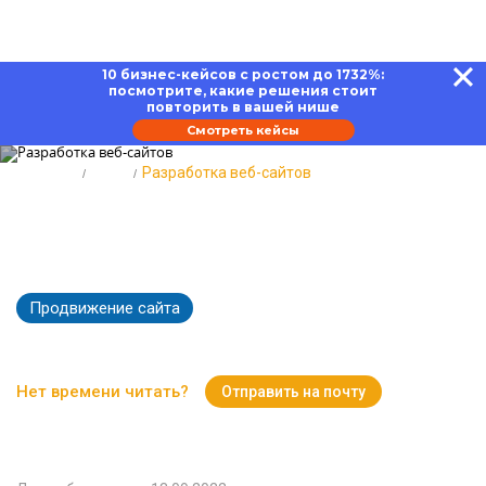
10 бизнес-кейсов с ростом до 1732%:
посмотрите, какие решения стоит
повторить в вашей нише
Смотреть кейсы
Главная
Блог
Разработка веб-сайтов
Разработка веб-сайтов: способы,
инструменты и проблемы
Продвижение сайта
76894
Время чтения:
19 минут
Нет времени читать?
Отправить на почту
Вернуться к Блогу