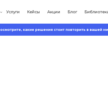
Услуги
Кейсы
Акции
Блог
Библиотек
 посмотрите, какие решения стоит повторить в вашей н
Сохранить статью:
 чтения:
10 минут
ржки клиентов: к
аппорт