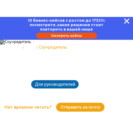
10 бизнес-кейсов с ростом до 1732%:
посмотрите, какие решения стоит
повторить в вашей нише
Смотреть кейсы
Главная
Блог
Соучредитель
Соучредитель: права,
обязанности, как стать
Для руководителей
23.06.2023
50370
Время чтения:
12 минут
Нет времени читать?
Отправить на почту
Вернуться к Блогу