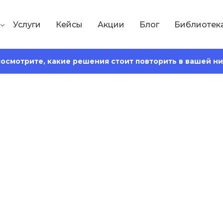
Услуги
Кейсы
Акции
Блог
Библиотек
 посмотрите, какие решения стоит повторить в вашей н
Сохранить статью:
4
Время чтения:
10 минут
тегии: зачем нуж