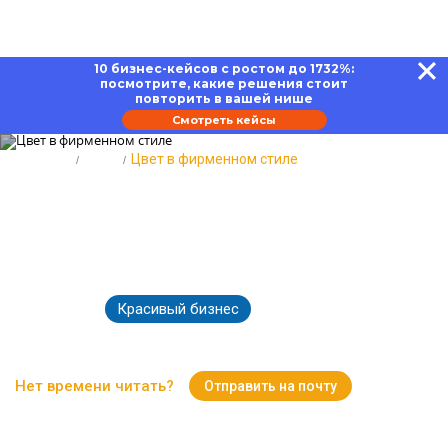
10 бизнес-кейсов с ростом до 1732%:
посмотрите, какие решения стоит
повторить в вашей нише
Смотреть кейсы
Главная
Блог
Цвет в фирменном стиле
Цвет в фирменном стиле:
психология, значение и
правильный выбор
Красивый бизнес
23.08.2022
20945
Время чтения:
10 минут
Нет времени читать?
Отправить на почту
Вернуться к Блогу