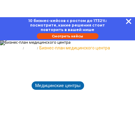
10 бизнес-кейсов с ростом до 1732%:
посмотрите, какие решения стоит
повторить в вашей нише
Смотреть кейсы
Главная
Блог
Бизнес-план медицинского центра
Бизнес-план медицинского
центра: от идеи до реализации
Медицинские центры
08.06.2026
2400
Время чтения:
18 минут
Вернуться к Блогу