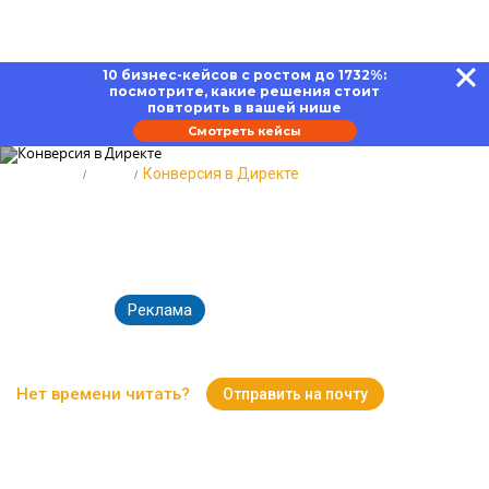
10 бизнес-кейсов с ростом до 1732%:
посмотрите, какие решения стоит
повторить в вашей нише
Смотреть кейсы
Главная
Блог
Конверсия в Директе
Конверсия в Директе: как
отследить и увеличить
Реклама
12.02.2026
4949
Время чтения:
13 минут
Нет времени читать?
Отправить на почту
Вернуться к Блогу