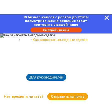
10 бизнес-кейсов с ростом до 1732%:
посмотрите, какие решения стоит
повторить в вашей нише
Смотреть кейсы
Главная
Блог
Как заключать выгодные сделки
Как заключать выгодные сделки:
принципы успешного
сотрудничества
Для руководителей
03.05.2023
8905
Время чтения:
15 минут
Нет времени читать?
Отправить на почту
Вернуться к Блогу