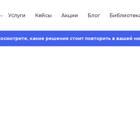
Услуги
Кейсы
Акции
Блог
Библиотек
 посмотрите, какие решения стоит повторить в вашей н
Сохранить статью:
т
иг по менеджмен