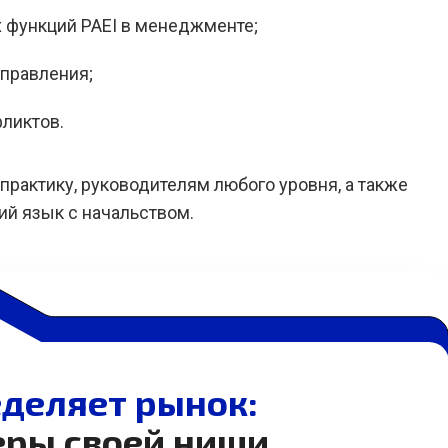
 функций PAEI в менеджменте;
правления;
фликтов.
рактику, руководителям любого уровня, а также
ий язык с начальством.
деляет рынок:
еры своей ниши