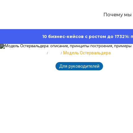
Почему мы
10 бизнес-кейсов с ростом до 1732%:
Главная
Блог
Модель Остервальдера
Для руководителей
7375
09.09.2024
Модель Остер
построения, 