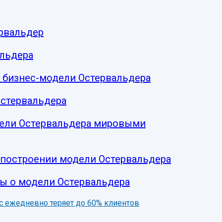
ервальдер
альдера
 бизнес-модели Остервальдера
Остервальдера
ели Остервальдера мировыми
 построении модели Остервальдера
ы о модели Остервальдера
нес ежедневно теряет до 60% клиентов