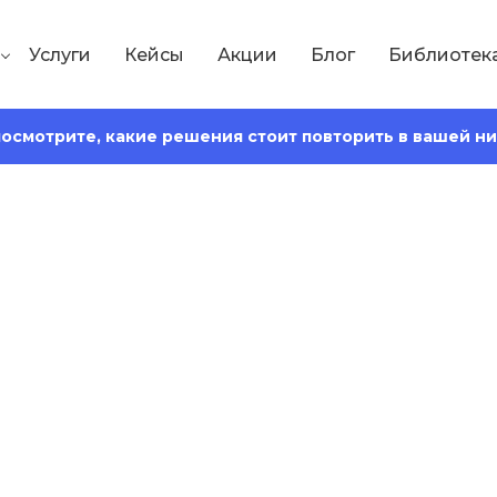
Услуги
Кейсы
Акции
Блог
Библиотек
 посмотрите, какие решения стоит повторить в вашей н
Сохранить статью:
Время чтения:
17 минут
вальдера: описа
примеры