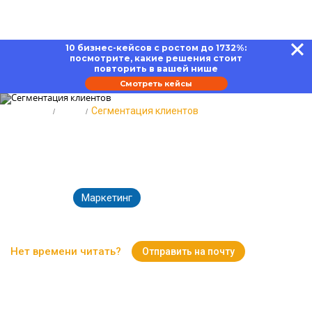
10 бизнес-кейсов с ростом до 1732%:
посмотрите, какие решения стоит
повторить в вашей нише
Смотреть кейсы
Главная
Блог
Сегментация клиентов
Сегментация клиентов:
правильные методы и этапы
Маркетинг
24.11.2025
2946
Время чтения:
15 минут
Нет времени читать?
Отправить на почту
Вернуться к Блогу