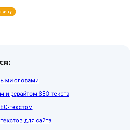
 почту
Вернуться к Блогу
ся:
стыми словами
м и рерайтом SEO-текста
SEO-текстом
текстов для сайта