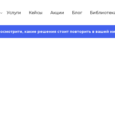
Услуги
Кейсы
Акции
Блог
Библиотек
 посмотрите, какие решения стоит повторить в вашей н
Сохранить статью:
4
Время чтения:
10 минут
 роботов и людей